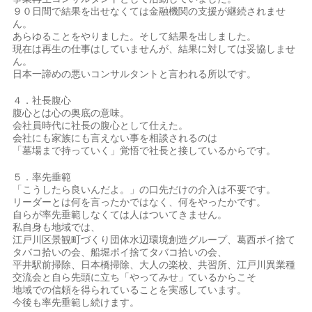
９０日間で結果を出せなくては金融機関の支援が継続されませ
ん。
あらゆることをやりました。そして結果を出しました。
現在は再生の仕事はしていませんが、結果に対しては妥協しませ
ん。
日本一諦めの悪いコンサルタントと言われる所以です。
４．社長腹心
腹心とは心の奥底の意味。
会社員時代に社長の腹心として仕えた。
会社にも家族にも言えない事を相談されるのは
「墓場まで持っていく」覚悟で社長と接しているからです。
５．率先垂範
「こうしたら良いんだよ。」の口先だけの介入は不要です。
リーダーとは何を言ったかではなく、何をやったかです。
自らが率先垂範しなくては人はついてきません。
私自身も地域では、
江戸川区景観町づくり団体水辺環境創造グループ、葛西ポイ捨て
タバコ拾いの会、船堀ポイ捨てタバコ拾いの会、
平井駅前掃除、日本橋掃除、大人の楽校、共習所、江戸川異業種
交流会と自ら先頭に立ち「やってみせ」ているからこそ
地域での信頼を得られていることを実感しています。
今後も率先垂範し続けます。