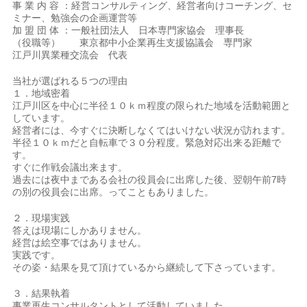
事 業 内 容 ：経営コンサルティング、経営者向けコーチング、セ
ミナー、勉強会の企画運営等
加 盟 団 体 ：一般社団法人 日本専門家協会 理事長
（役職等） 東京都中小企業再生支援協議会 専門家
江戸川異業種交流会 代表
当社が選ばれる５つの理由
１．地域密着
江戸川区を中心に半径１０ｋｍ程度の限られた地域を活動範囲と
しています。
経営者には、今すぐに決断しなくてはいけない状況が訪れます。
半径１０ｋｍだと自転車で３０分程度。緊急対応出来る距離で
す。
すぐに作戦会議出来ます。
過去には夜中まである会社の役員会に出席した後、翌朝午前7時
の別の役員会に出席。ってこともありました。
２．現場実践
答えは現場にしかありません。
経営は絵空事ではありません。
実践です。
その姿・結果を見て頂けているから継続して下さっています。
３．結果執着
事業再生コンサルタントとして活動していました。