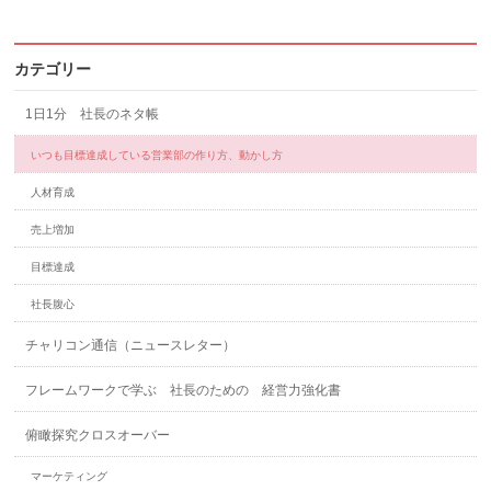
カテゴリー
1日1分 社長のネタ帳
いつも目標達成している営業部の作り方、動かし方
人材育成
売上増加
目標達成
社長腹心
チャリコン通信（ニュースレター）
フレームワークで学ぶ 社長のための 経営力強化書
俯瞰探究クロスオーバー
マーケティング