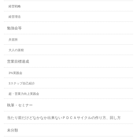
経営戦略
経営理念
勉強会等
共習所
大人の楽校
営業目標達成
3%実践会
3ステップ自己紹介
超・営業力向上実践会
執筆・セミナー
当たり前だけどなかなか出来ないＰＤＣＡサイクルの作り方、回し方
未分類